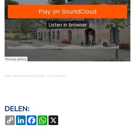
Open Monumentendag Delft
·
3. Buccaneer
DELEN:
Copy
LinkedIn
Facebook
WhatsApp
X
Link