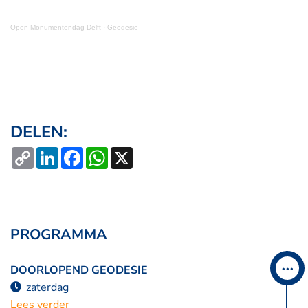
Open Monumentendag Delft
·
Geodesie
DELEN:
Copy
LinkedIn
Facebook
WhatsApp
X
Link
PROGRAMMA
DOORLOPEND GEODESIE
zaterdag
Lees verder