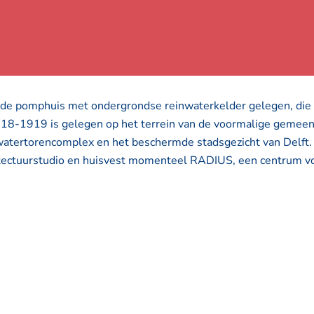
nde pomphuis met ondergrondse reinwaterkelder gelegen, die 
918-1919 is gelegen op het terrein van de voormalige gemeen
t watertorencomplex en het beschermde stadsgezicht van Delf
tectuurstudio en huisvest momenteel RADIUS, een centrum vo