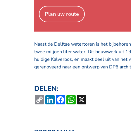
Plan uw route
Naast de Delftse watertoren is het bijbehore
twee miljoen liter water. Dit bouwwerk uit 1
huidige Kalverbos, en maakt deel uit van he
gerenoveerd naar een ontwerp van DP6 archi
DELEN:
Copy
LinkedIn
Facebook
WhatsApp
X
Link