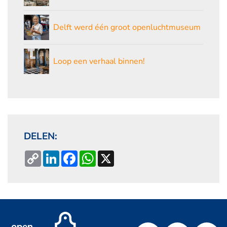
Delft werd één groot openluchtmuseum
Loop een verhaal binnen!
DELEN:
Copy
LinkedIn
Facebook
WhatsApp
X
Link